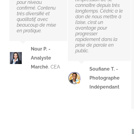
pour niveau
connaître depuis très
confirmé. Contenu
longtemps. Cédric a le
très diversifié et
don de nous mettre à
qualitatif, avec
l’aise, c’est un
beaucoup de mise
avantage pour
en pratique.
progresser
rapidement dans la
prise de parole en
Nour P. -
public.
Analyste
Marché
,
CEA
Soufiane T. -
Photographe
Indépendant