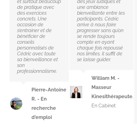
et surtout beaucoup
des jeux ludiques et
de pratique avec
une ambiance
des exercices
bienveillante entre les
concrets. Une
participants. Cédric
occasion de
arrive à nous faire
s’entrainer et de
progresser sans qu’on
bénéficier de
se rende toujours
conseils
compte en ayant
personnalisés de
chaque fois repoussé
Cédric avec toute
nos limites. Il suffit de
sa bienveillance et
se laisse guider.
son
professionnalisme.
William M. -
Masseur
Pierre-Antoine
Kinesithérapeute
,
R. - En
En Cabinet
recherche
d'emploi